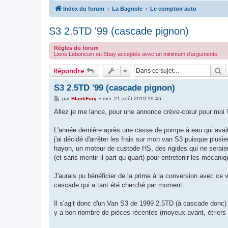
Index du forum
La Bagnole
Le comptoir auto
S3 2.5TD '99 (cascade pignon)
Règles du forum
Liens Leboncoin ou Ebay acceptés avec un minimum d'arguments.
R
Répondre
S3 2.5TD '99 (cascade pignon)
M
par
BlackFury
»
mer. 21 août 2019 19:46
e
s
Allez je me lance, pour une annonce crève-cœur pour moi 
s
a
g
L'année dernière après une casse de pompe à eau qui avait
e
j'ai décidé d'arrêter les frais sur mon van S3 puisque plus
hayon, un moteur de custode HS, des rigides qui ne seraien
(et sans mentir il part qu quart) pour entretenir les mécaniq
J'aurais pu bénéficier de la prime à la conversion avec ce
cascade qui a tant été cherché par moment.
Il s'agit donc d'un Van S3 de 1999 2.5TD (à cascade donc) en
y a bon nombre de pièces récentes (moyeux avant, étriers ar