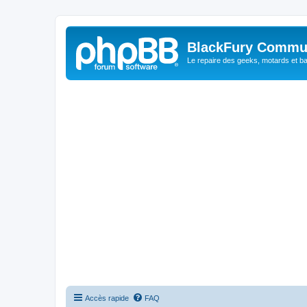
BlackFury Commu
Le repaire des geeks, motards et ba
Accès rapide
FAQ