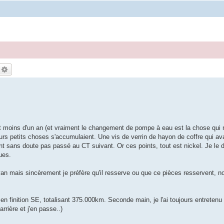
echercher
Recherche avancée
!
 moins d'un an (et vraiment le changement de pompe à eau est la chose qui m
ieurs petits choses s'accumulaient. Une vis de verrin de hayon de coffre qui av
t sans doute pas passé au CT suivant. Or ces points, tout est nickel. Je le 
ues.
 van mais sincèrement je préfère qu'il resserve ou que ce pièces resservent, 
 finition SE, totalisant 375.000km. Seconde main, je l'ai toujours entretenu de
rière et j'en passe..)