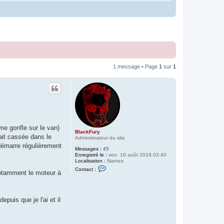
1 message • Page
1
sur
1
e gonfle sur le van)
BlackFury
ait cassée dans le
Administrateur du site
démarre régulièrement
Messages :
45
Enregistré le :
ven. 16 août 2019 02:40
Localisation :
Nantes
C
Contact :
notamment le moteur à
o
n
t
a
c
puis que je l'ai et il
t
e
r
B