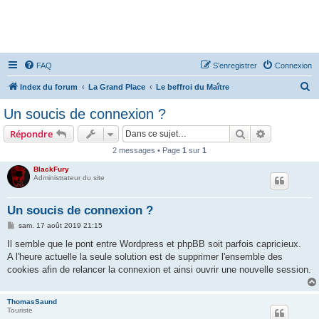
FAQ
S’enregistrer
Connexion
R
Index du forum
La Grand Place
Le beffroi du Maître
e
Un soucis de connexion ?
c
Rechercher
Recherche 
Répondre
h
2 messages • Page
1
sur
1
e
BlackFury
r
Administrateur du site
c
h
Un soucis de connexion ?
e
M
sam. 17 août 2019 21:15
e
r
s
Il semble que le pont entre Wordpress et phpBB soit parfois capricieux.
s
A l'heure actuelle la seule solution est de supprimer l'ensemble des
a
g
cookies afin de relancer la connexion et ainsi ouvrir une nouvelle session.
e
ThomasSaund
Touriste