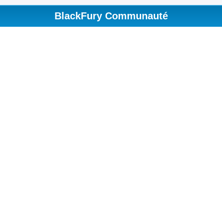
BlackFury Communauté