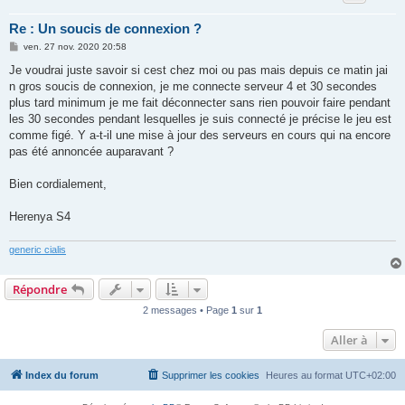
Re : Un soucis de connexion ?
M
ven. 27 nov. 2020 20:58
e
s
Je voudrai juste savoir si cest chez moi ou pas mais depuis ce matin jai
s
n gros soucis de connexion, je me connecte serveur 4 et 30 secondes
a
g
plus tard minimum je me fait déconnecter sans rien pouvoir faire pendant
e
les 30 secondes pendant lesquelles je suis connecté je précise le jeu est
comme figé. Y a-t-il une mise à jour des serveurs en cours qui na encore
pas été annoncée auparavant ?
Bien cordialement,
Herenya S4
generic cialis
Répondre
2 messages • Page
1
sur
1
Aller à
Index du forum
Supprimer les cookies
Heures au format
UTC+02:00