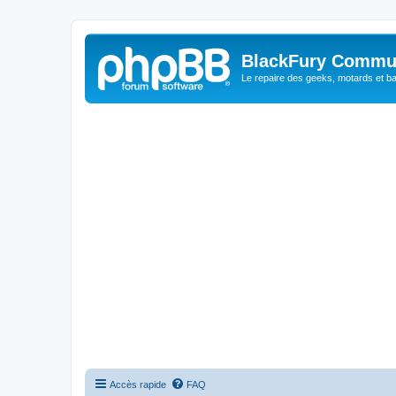
BlackFury Commu
Le repaire des geeks, motards et ba
Accès rapide
FAQ