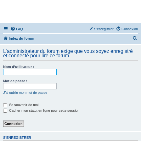
FAQ
S’enregistrer
Connexion
R
Index du forum
e
L’administrateur du forum exige que vous soyez enregistré
c
et connecté pour lire ce forum.
h
Nom d’utilisateur :
e
r
Mot de passe :
c
h
J’ai oublié mon mot de passe
e
Se souvenir de moi
r
Cacher mon statut en ligne pour cette session
S’ENREGISTRER