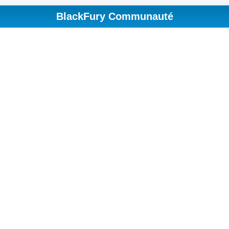
BlackFury Communauté