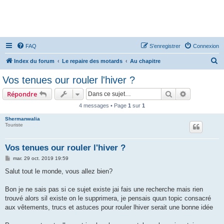
FAQ
S’enregistrer
Connexion
R
Index du forum
Le repaire des motards
Au chapitre
e
Vos tenues our rouler l'hiver ?
c
Rechercher
Recherche 
Répondre
h
4 messages • Page
1
sur
1
e
Shermanwalia
r
Touriste
c
h
Vos tenues our rouler l'hiver ?
e
M
mar. 29 oct. 2019 19:59
e
r
s
Salut tout le monde, vous allez bien?
s
a
g
Bon je ne sais pas si ce sujet existe jai fais une recherche mais rien
e
trouvé alors sil existe on le supprimera, je pensais quun topic consacré
aux vêtements, trucs et astuces pour rouler lhiver serait une bonne idée