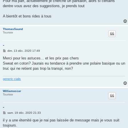
Pour ma part, actuellement je cherche un pantalon, alors si certains
dentre vous avez des suggestions, je prends tout
A bientôt et bons rides à tous
ThomasSaund
Touriste
-
M
dim. 13 déc. 2020 17:49
e
s
Merci pour les astuces... et les prix pas chers
s
Sweat en coton? Jaurais eu tendance à prendre une polaire basique ou un
a
g
truc qui ne retient pas trop la transpi, non?
e
generic cialis
Williamoccar
Touriste
-
M
sam. 19 déc. 2020 21:33
e
s
il y a une éternité que je nai pas laissée de message mais je vous suit
s
toujours.
a