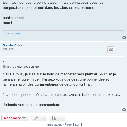
g
Bon, Ce nest pas la bonne saison, mais connaissez vous les
e
températures, jour et nuit dans les abris de vos volières.
cordialement
maud
cheap essay
BrandonGuica
Touriste
-
M
jeu. 18 févr. 2021 21:59
e
s
Salut a tous, je suis sur le bord de macheter mon premier SRT4 et je
s
pensais le rouler lhiver. Pensez-vous que cest une bonne idée et
a
g
jaimerais avoir des commentaires de ceux qui lont fait.
e
Y-a-t-il de quoi de spécial a faire par ex. avec le turbo ou lair intake, etc.
Jattends vos trucs et commentaire
Répondre
4 messages • Page
1
sur
1