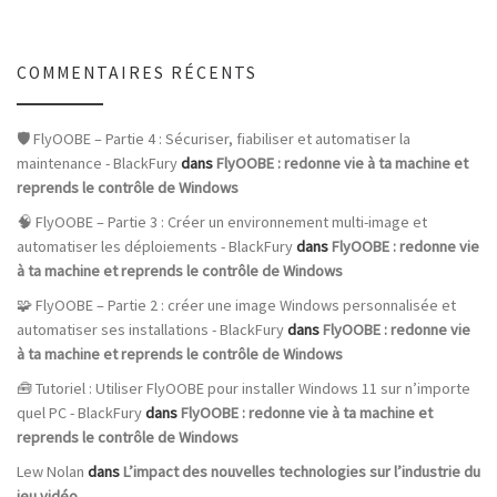
COMMENTAIRES RÉCENTS
🛡️ FlyOOBE – Partie 4 : Sécuriser, fiabiliser et automatiser la
maintenance - BlackFury
dans
FlyOOBE : redonne vie à ta machine et
reprends le contrôle de Windows
🧠 FlyOOBE – Partie 3 : Créer un environnement multi-image et
automatiser les déploiements - BlackFury
dans
FlyOOBE : redonne vie
à ta machine et reprends le contrôle de Windows
🧩 FlyOOBE – Partie 2 : créer une image Windows personnalisée et
automatiser ses installations - BlackFury
dans
FlyOOBE : redonne vie
à ta machine et reprends le contrôle de Windows
🧰 Tutoriel : Utiliser FlyOOBE pour installer Windows 11 sur n’importe
quel PC - BlackFury
dans
FlyOOBE : redonne vie à ta machine et
reprends le contrôle de Windows
Lew Nolan
dans
L’impact des nouvelles technologies sur l’industrie du
jeu vidéo