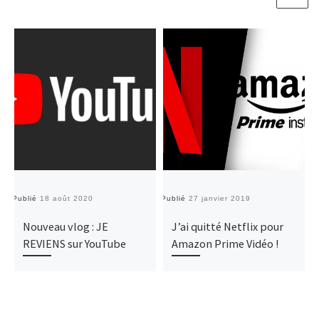
Publié
18 août 2020
Publié
27 janvier 2019
Pu
Nouveau vlog : JE
J’ai quitté Netflix pour
REVIENS sur YouTube
Amazon Prime Vidéo !