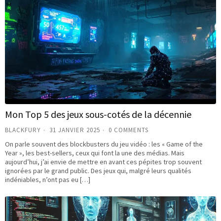
Mon Top 5 des jeux sous-cotés de la décennie
BLACKFURY
31 JANVIER 2025
0 COMMENTS
On parle souvent des blockbusters du jeu vidéo : les « Game of the
Year », les best-sellers, ceux qui font la une des médias. Mais
aujourd’hui, j’ai envie de mettre en avant ces pépites trop souvent
ignorées par le grand public. Des jeux qui, malgré leurs qualités
indéniables, n’ont pas eu […]