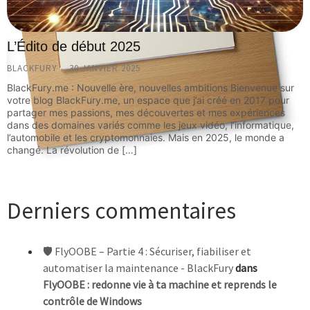
L’Édito de début 2025
BLACKFURY
30 JANVIER 2025
BlackFury.me : Nouvelle ère, nouvelles ambitions Bienvenue sur
votre blog BlackFury.me, un espace que j’ai créé en 2017 pour
partager mes passions, mes découvertes et mes expériences
dans des domaines variés comme les jeux vidéo, l’informatique,
l’automobile et les cryptomonnaies. Mais en 2025, le monde a
changé. La révolution de […]
Derniers commentaires
🛡️ FlyOOBE – Partie 4 : Sécuriser, fiabiliser et
automatiser la maintenance - BlackFury
dans
FlyOOBE : redonne vie à ta machine et reprends le
contrôle de Windows