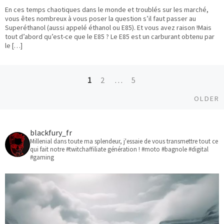
En ces temps chaotiques dans le monde et troublés sur les marché,
vous êtes nombreux à vous poser la question s’il faut passer au
Superéthanol (aussi appelé éthanol ou E85). Et vous avez raison !Mais
tout d’abord qu’est-ce que le E85 ? Le E85 est un carburant obtenu par
le […]
1
2
…
5
Posts
O
OLDER
navigation
blackfury_fr
Millenial dans toute ma splendeur, j'essaie de vous transmettre tout ce
qui fait notre #twitchaffiliate génération ! #moto #bagnole #digital
#gaming