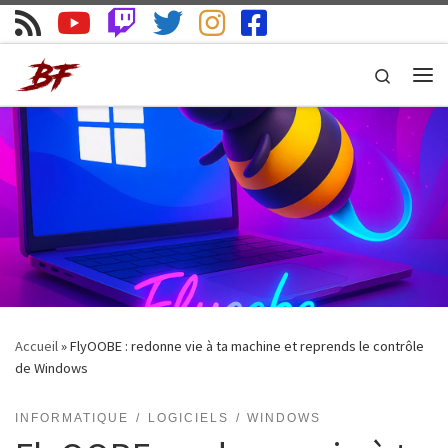
Skip to content
Search
Me
Accueil
»
FlyOOBE : redonne vie à ta machine et reprends le contrôle
de Windows
INFORMATIQUE
LOGICIELS
WINDOWS