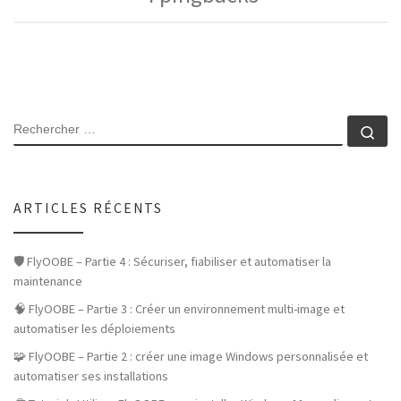
SEARCH
Rec
ARTICLES RÉCENTS
🛡️ FlyOOBE – Partie 4 : Sécuriser, fiabiliser et automatiser la
maintenance
🧠 FlyOOBE – Partie 3 : Créer un environnement multi-image et
automatiser les déploiements
🧩 FlyOOBE – Partie 2 : créer une image Windows personnalisée et
automatiser ses installations