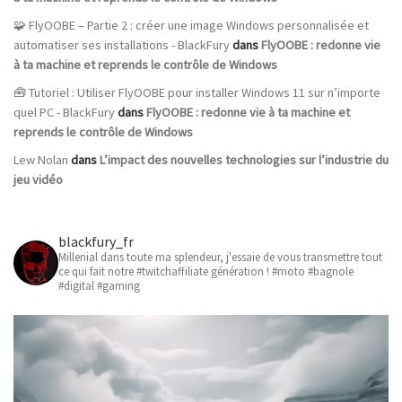
🧩 FlyOOBE – Partie 2 : créer une image Windows personnalisée et
automatiser ses installations - BlackFury
dans
FlyOOBE : redonne vie
à ta machine et reprends le contrôle de Windows
🧰 Tutoriel : Utiliser FlyOOBE pour installer Windows 11 sur n’importe
quel PC - BlackFury
dans
FlyOOBE : redonne vie à ta machine et
reprends le contrôle de Windows
Lew Nolan
dans
L’impact des nouvelles technologies sur l’industrie du
jeu vidéo
blackfury_fr
Millenial dans toute ma splendeur, j'essaie de vous transmettre tout
ce qui fait notre #twitchaffiliate génération ! #moto #bagnole
#digital #gaming