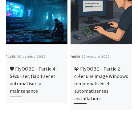
Publié
30 octobre 2025
Publié
22 octobre 2025
Pu
🛡️ FlyOOBE – Partie 4 :
🧩 FlyOOBE – Partie 2 :
Sécuriser, fiabiliser et
créer une image Windows
automatiser la
personnalisée et
maintenance
automatiser ses
installations