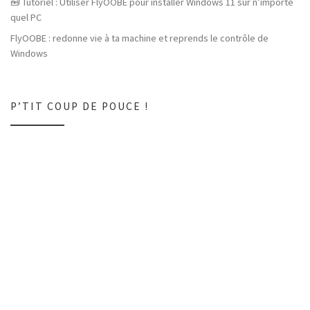
🧰 Tutoriel : Utiliser FlyOOBE pour installer Windows 11 sur n’importe
quel PC
FlyOOBE : redonne vie à ta machine et reprends le contrôle de
Windows
P’TIT COUP DE POUCE !