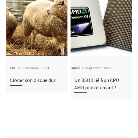
Publié
19 novembre 2013
Publié
7 septembre 2013
Pu
Cloner son disque dur
Un BSOD lié à un CPU
AMD plutôt chiant !