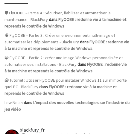
🛡️ FlyOOBE – Partie 4 : Sécuriser, fiabiliser et automatiser la
maintenance - BlackFury
dans
FlyOOBE : redonne vie à ta machine et
reprends le contrôle de Windows
🧠 FlyOOBE – Partie 3 : Créer un environnement multi-image et
automatiser les déploiements - BlackFury
dans
FlyOOBE : redonne vie
à ta machine et reprends le contrôle de Windows
🧩 FlyOOBE – Partie 2 : créer une image Windows personnalisée et
automatiser ses installations - BlackFury
dans
FlyOOBE : redonne vie
à ta machine et reprends le contrôle de Windows
🧰 Tutoriel : Utiliser FlyOOBE pour installer Windows 11 sur n’importe
quel PC - BlackFury
dans
FlyOOBE : redonne vie à ta machine et
reprends le contrôle de Windows
Lew Nolan
dans
L’impact des nouvelles technologies sur l’industrie du
jeu vidéo
blackfury_fr