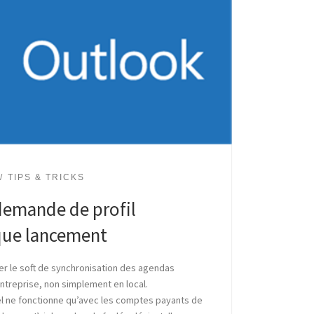
TIPS & TRICKS
 demande de profil
que lancement
ler le soft de synchronisation des agendas
ntreprise, non simplement en local.
l ne fonctionne qu’avec les comptes payants de