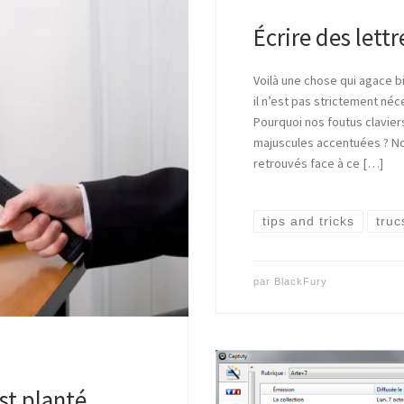
Écrire des lett
Voilà une chose qui agace b
il n’est pas strictement néc
Pourquoi nos foutus clavier
majuscules accentuées ? No
retrouvés face à ce […]
tips and tricks
truc
par
BlackFury
st planté