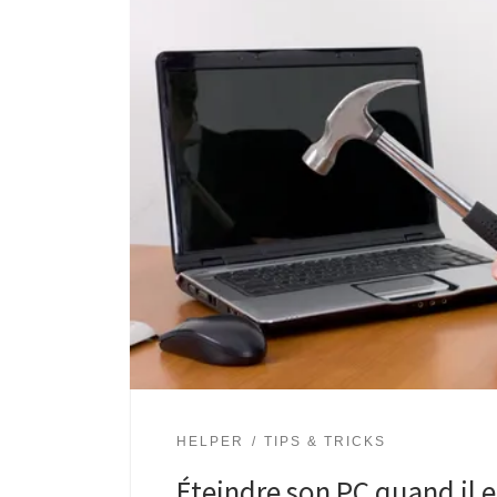
HELPER
TIPS & TRICKS
Éteindre son PC quand il e