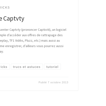
RICKS
e Captvty
senter Captvty (prononcer Captiviti), un logiciel
mple d’accéder aux offres de rattrapage des
eplay, TF1 Vidéo, Pluzz, etc.) mais aussi au
e enregistrer, d’ailleurs vous pourrez aussi
ay.
ricks
trucs et astuces
tutoriel
Publié
7 octobre 2013