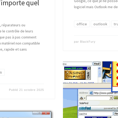
n’importe quel
Google, ce que je ne possèd
logiciel mais Outlook me de
office
outlook
tr
s, réparateurs ou
 le contrôle de leurs
lique pas à pas comment
par
BlackFury
du matériel non compatible
e, rapide et sans
s
Publié
21 octobre 2025