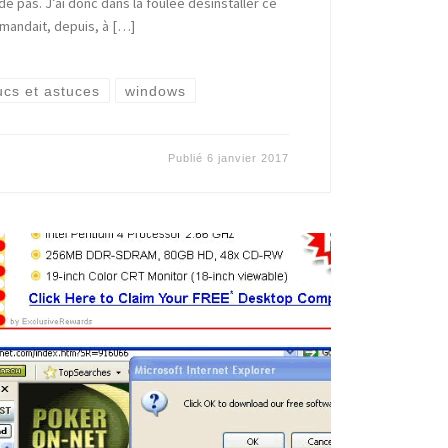
e pas. J’ai donc dans la foulée désinstaller ce
mandait, depuis, à […]
ucs et astuces
windows
Publié
6 janvier 2017