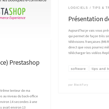
LOGICIELS
TIPS & T
Présentation d
Aujourd’hui je vais vous pré
qui permet de façon très si
télévisions françaises (M6 R
direct que vous pourrez mêm
télécharger les vidéos Repl
ice) Prestashop
software
tips and t
par
BlackFury
xtrême lenteur de ma
 au niveau du back-office
it environ 14 secondes à une
y avait environ 13