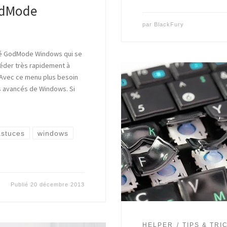
GodMode
par
BlackFury
ché GodMode Windows qui se
céder très rapidement à
Avec ce menu plus besoin
s avancés de Windows. Si
astuces
windows
Publié
20 décembre 2013
HELPER
TIPS & TRI