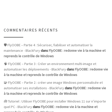
COMMENTAIRES RÉCENTS
🛡️ FlyOOBE – Partie 4 : Sécuriser, fiabiliser et automatiser la
maintenance - BlackFury
dans
FlyOOBE : redonne vie à ta machine et
reprends le contrôle de Windows
🧠 FlyOOBE – Partie 3 : Créer un environnement multi-image et
automatiser les déploiements - BlackFury
dans
FlyOOBE : redonne vie
à ta machine et reprends le contrôle de Windows
🧩 FlyOOBE – Partie 2 : créer une image Windows personnalisée et
automatiser ses installations - BlackFury
dans
FlyOOBE : redonne vie
à ta machine et reprends le contrôle de Windows
🧰 Tutoriel : Utiliser FlyOOBE pour installer Windows 11 sur n’importe
quel PC - BlackFury
dans
FlyOOBE : redonne vie à ta machine et