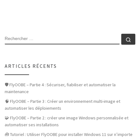
SEARCH
Rec
ARTICLES RÉCENTS
🛡️ FlyOOBE – Partie 4 : Sécuriser, fiabiliser et automatiser la
maintenance
🧠 FlyOOBE – Partie 3 : Créer un environnement multi-image et
automatiser les déploiements
🧩 FlyOOBE – Partie 2 : créer une image Windows personnalisée et
automatiser ses installations
🧰 Tutoriel : Utiliser FlyOOBE pour installer Windows 11 sur n’importe