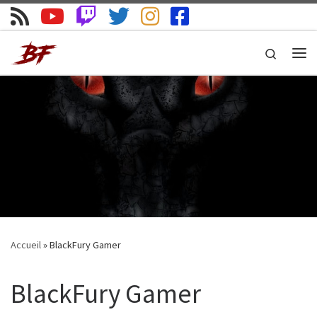
Skip to content
Search
Me
Accueil
»
BlackFury Gamer
BlackFury Gamer