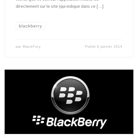
directement sur le site (qui indique dans ce […]
blackberry
par
BlackFury
Publié
6 janvier 2014