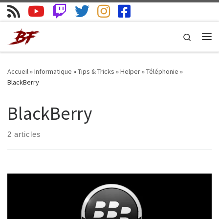
Skip to content
Search
Me
Accueil
»
Informatique
»
Tips & Tricks
»
Helper
»
Téléphonie
»
BlackBerry
BlackBerry
2 articles