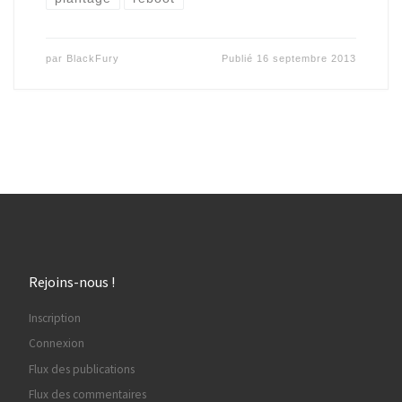
par
BlackFury
Publié
16 septembre 2013
Rejoins-nous !
Inscription
Connexion
Flux des publications
Flux des commentaires