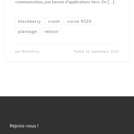
communication, pas besoin d’applications tiers. On […]
blackberry
crash
curve 9320
plantage
reboot
par
BlackFury
Publié
16 septembre 2013
Rejoins-nous !