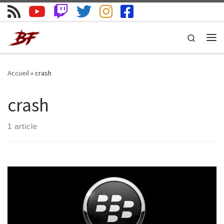
Skip to content
Search
Me
Accueil
»
crash
crash
1 article