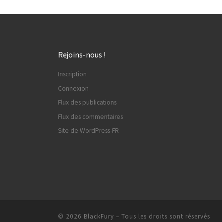
Rejoins-nous !
Inscription
Connexion
Flux des publications
Flux des commentaires
Site de WordPress-FR
© 2026
BlackFury
–
Tous les droits sont réservés