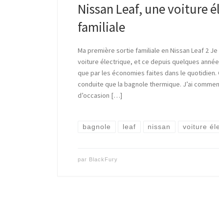
Nissan Leaf, une voiture é
familiale
Ma première sortie familiale en Nissan Leaf 2 Je
voiture électrique, et ce depuis quelques années.
que par les économies faites dans le quotidien. C
conduite que la bagnole thermique. J’ai commen
d’occasion […]
bagnole
leaf
nissan
voiture él
par
BlackFury