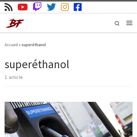
Skip to content
Search
Me
Accueil
»
superéthanol
superéthanol
1 article