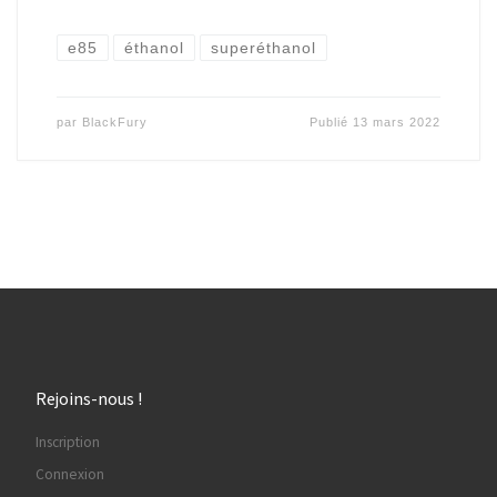
e85
éthanol
superéthanol
par
BlackFury
Publié
13 mars 2022
Rejoins-nous !
Inscription
Connexion