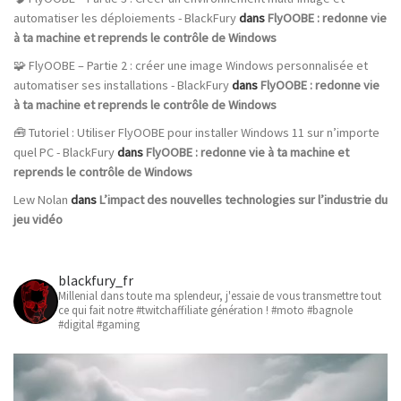
automatiser les déploiements - BlackFury
dans
FlyOOBE : redonne vie
à ta machine et reprends le contrôle de Windows
🧩 FlyOOBE – Partie 2 : créer une image Windows personnalisée et
automatiser ses installations - BlackFury
dans
FlyOOBE : redonne vie
à ta machine et reprends le contrôle de Windows
🧰 Tutoriel : Utiliser FlyOOBE pour installer Windows 11 sur n’importe
quel PC - BlackFury
dans
FlyOOBE : redonne vie à ta machine et
reprends le contrôle de Windows
Lew Nolan
dans
L’impact des nouvelles technologies sur l’industrie du
jeu vidéo
blackfury_fr
Millenial dans toute ma splendeur, j'essaie de vous transmettre tout
ce qui fait notre #twitchaffiliate génération ! #moto #bagnole
#digital #gaming