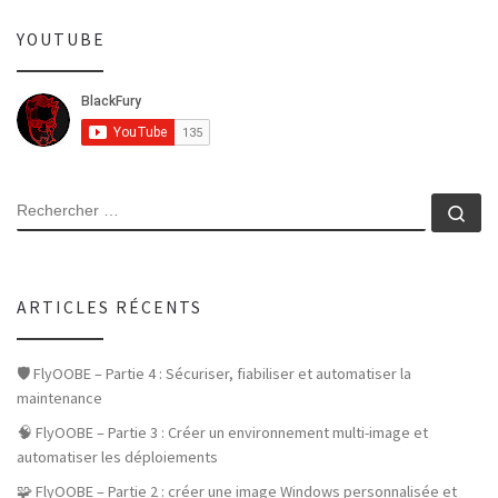
YOUTUBE
SEARCH
Rec
ARTICLES RÉCENTS
🛡️ FlyOOBE – Partie 4 : Sécuriser, fiabiliser et automatiser la
maintenance
🧠 FlyOOBE – Partie 3 : Créer un environnement multi-image et
automatiser les déploiements
🧩 FlyOOBE – Partie 2 : créer une image Windows personnalisée et