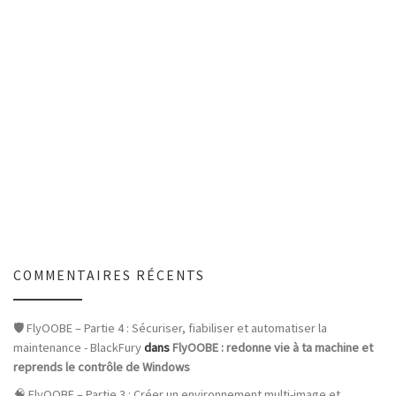
COMMENTAIRES RÉCENTS
🛡️ FlyOOBE – Partie 4 : Sécuriser, fiabiliser et automatiser la
maintenance - BlackFury
dans
FlyOOBE : redonne vie à ta machine et
reprends le contrôle de Windows
🧠 FlyOOBE – Partie 3 : Créer un environnement multi-image et