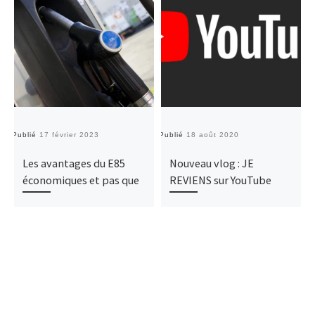
Publié
17 février 2023
Publié
18 août 2020
Pu
Les avantages du E85
Nouveau vlog : JE
économiques et pas que
REVIENS sur YouTube