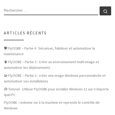
SEARCH
Rec
ARTICLES RÉCENTS
🛡️ FlyOOBE – Partie 4 : Sécuriser, fiabiliser et automatiser la
maintenance
🧠 FlyOOBE – Partie 3 : Créer un environnement multi-image et
automatiser les déploiements
🧩 FlyOOBE – Partie 2 : créer une image Windows personnalisée et
automatiser ses installations
🧰 Tutoriel : Utiliser FlyOOBE pour installer Windows 11 sur n’importe
quel PC
FlyOOBE : redonne vie à ta machine et reprends le contrôle de
Windows