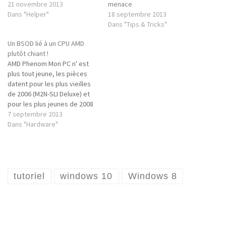
21 novembre 2013
menace
Dans "Helper"
18 septembre 2013
Dans "Tips & Tricks"
Un BSOD lié à un CPU AMD
plutôt chiant !
AMD Phenom Mon PC n' est
plus tout jeune, les pièces
datent pour les plus vieilles
de 2006 (M2N-SLI Deluxe) et
pour les plus jeunes de 2008
(HD4850) mais il continue
7 septembre 2013
malgré tout de me convenir la
Dans "Hardware"
puissance requise aujourd'hui
n' ayant pas explosé puis ... je
joue moins qu'…
tutoriel
windows 10
Windows 8