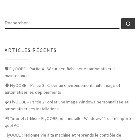
SEARCH
Rec
ARTICLES RÉCENTS
🛡️ FlyOOBE – Partie 4 : Sécuriser, fiabiliser et automatiser la
maintenance
🧠 FlyOOBE – Partie 3 : Créer un environnement multi-image et
automatiser les déploiements
🧩 FlyOOBE – Partie 2 : créer une image Windows personnalisée et
automatiser ses installations
🧰 Tutoriel : Utiliser FlyOOBE pour installer Windows 11 sur n’importe
quel PC
FlyOOBE : redonne vie à ta machine et reprends le contrôle de